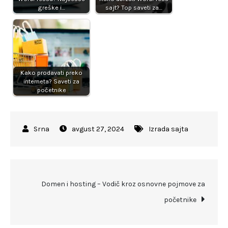
greške i…
sajt? Top saveti za…
Kako prodavati preko
interneta? Saveti za
početnike
avgust 27, 2024
Izrada sajta
Kretanje
Domen i hosting – Vodič kroz osnovne pojmove za
početnike
članka