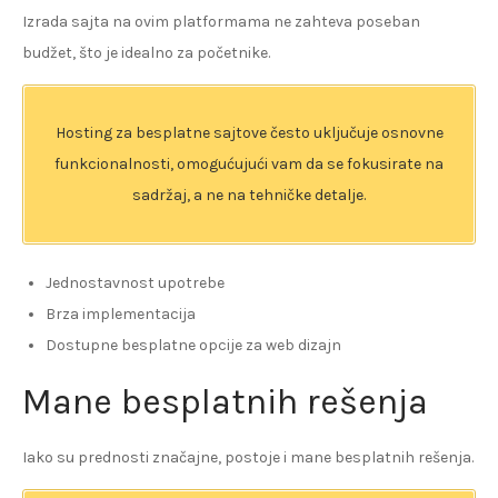
Izrada sajta na ovim platformama ne zahteva poseban
budžet, što je idealno za početnike.
Hosting za besplatne sajtove često uključuje osnovne
funkcionalnosti, omogućujući vam da se fokusirate na
sadržaj, a ne na tehničke detalje.
Jednostavnost upotrebe
Brza implementacija
Dostupne besplatne opcije za web dizajn
Mane besplatnih rešenja
Iako su prednosti značajne, postoje i mane besplatnih rešenja.