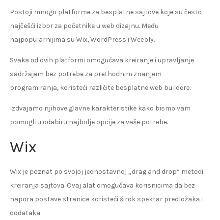
Postoji mnogo platforme za besplatne sajtove koje su često
najčešći izbor za početnike u web dizajnu. Među
najpopularnijima su Wix, WordPress i Weebly.
Svaka od ovih platformi omogućava kreiranje i upravljanje
sadržajem bez potrebe za prethodnim znanjem
programiranja, koristeći različite besplatne web buildere.
Izdvajamo njihove glavne karakteristike kako bismo vam
pomogli u odabiru najbolje opcije za vaše potrebe.
Wix
Wix je poznat po svojoj jednostavnoj „drag and drop“ metodi
kreiranja sajtova. Ovaj alat omogućava korisnicima da bez
napora postave stranice koristeći širok spektar predložaka i
dodataka.