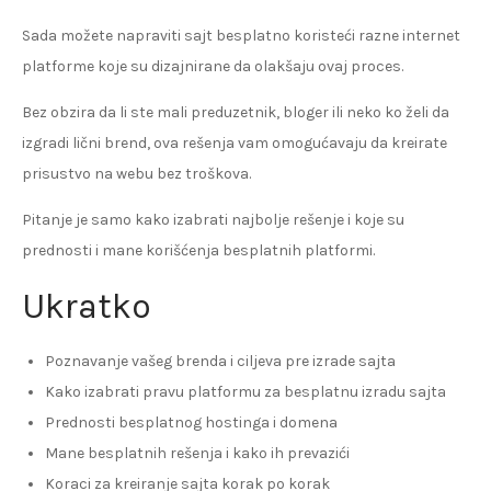
Sada možete napraviti sajt besplatno koristeći razne internet
platforme koje su dizajnirane da olakšaju ovaj proces.
Bez obzira da li ste mali preduzetnik, bloger ili neko ko želi da
izgradi lični brend, ova rešenja vam omogućavaju da kreirate
prisustvo na webu bez troškova.
Pitanje je samo kako izabrati najbolje rešenje i koje su
prednosti i mane korišćenja besplatnih platformi.
Ukratko
Poznavanje vašeg brenda i ciljeva pre izrade sajta
Kako izabrati pravu platformu za besplatnu izradu sajta
Prednosti besplatnog hostinga i domena
Mane besplatnih rešenja i kako ih prevazići
Koraci za kreiranje sajta korak po korak