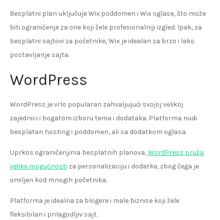
Besplatni plan uključuje Wix poddomen i Wix oglase, što može
biti ograničenje za one koji žele profesionalniji izgled. Ipak, za
besplatni sajtovi za početnike, Wix je idealan za brzo i lako
postavljanje sajta.
WordPress
WordPress je vrlo popularan zahvaljujući svojoj velikoj
zajednici i bogatom izboru tema i dodataka. Platforma nudi
besplatan hosting i poddomen, ali sa dodatkom oglasa.
Uprkos ograničenjima besplatnih planova,
WordPress pruža
velike mogućnosti
za personalizaciju i dodatke, zbog čega je
omiljen kod mnogih početnika.
Platforma je idealna za blogere i male biznise koji žele
fleksibilan i prilagodljiv sajt.