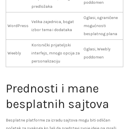
poddomen
predložaka
Oglasi, ograničene
Velika zajednica, bogat
WordPress
mogućnosti
izbor tema i dodataka
besplatnog plana
Korisnički prijateljski
Oglasi, Weebly
Weebly
interfejs, mnogo opcija za
poddomen
personalizaciju
Prednosti i mane
besplatnih sajtova
Besplatne platforme za izradu sajtova mogu biti odličan
početak za svakoga ko želi da predstavi svoje ideje na mreži.