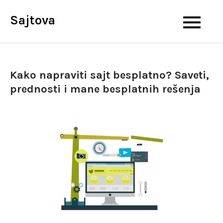
Skip
Sajtova
to
content
Kako napraviti sajt besplatno? Saveti,
prednosti i mane besplatnih rešenja