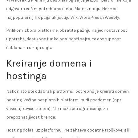
Prvi korak u kreiranju besplatnog sajta je izbor platforme koja
odgovara vašim potrebama i tehničkom znanju. Neke od
najpopularnijih opcija uključuju Wix, WordPress i Weebly.
Prilikom izbora platforme, obratite pažnju na jednostavnost
upotrebe, dostupne funkcionalnosti sajta, te dostupnost
šablona za dizajn sajta.
Kreiranje domena i
hostinga
Nakon što ste odabrali platformu, potrebno je kreirati domen i
hosting. Većina besplatnih platformi nudi poddomen (npr.
vašesajte.wixsite.com), što može biti ograničenje za
prepoznatljivost brenda.
Hosting dolazi uz platformu i ne zahteva dodatne troškove, ali