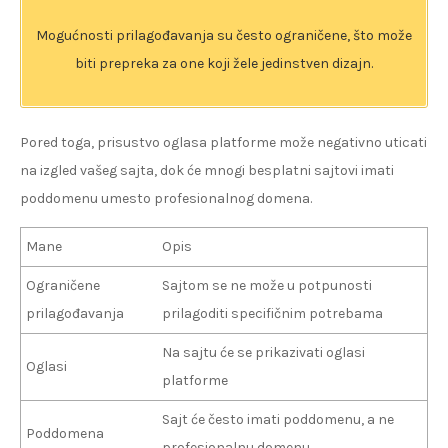
Mogućnosti prilagođavanja su često ograničene, što može
biti prepreka za one koji žele jedinstven dizajn.
Pored toga, prisustvo oglasa platforme može negativno uticati
na izgled vašeg sajta, dok će mnogi besplatni sajtovi imati
poddomenu umesto profesionalnog domena.
Mane
Opis
Ograničene
Sajtom se ne može u potpunosti
prilagođavanja
prilagoditi specifičnim potrebama
Na sajtu će se prikazivati oglasi
Oglasi
platforme
Sajt će često imati poddomenu, a ne
Poddomena
profesionalnu domenu