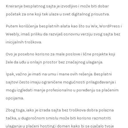
Kreiranje besplatnog sajta je izvodljivo i može biti dobar
početak za one koji tek ulaze u svet digitalnog prisustva.
Putem korišćenja besplatnih alata kao što su Wix, WordPress i
Weebly, imaš priliku da razviješ osnovnu verziju svog sajta bez
inicijalnih troškova.
Ovo je posebno korisno za male poslove i lične projekte koji
žele da uđu u onlajn prostor bez značajnog ulaganja.
Ipak, važno je imati na umu i mane ovih rešenja. Besplatni
sajtovi često imaju ograničene mogućnosti prilagođavanja i
mogu izgledati manje profesionalno u poređenju sa plaćenim
opcijama.
Zbog toga, iako je izrada sajta bez troškova dobra polazna
tačka, u dugoročnom smislu može biti korisno razmotriti
ulaganje u plaćeni hosting i domen kako bi se ojačalo tvoje