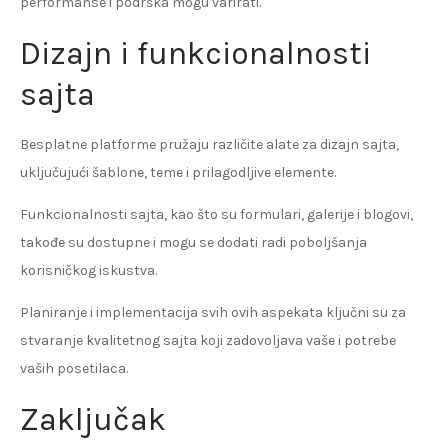
performanse i podrška mogu varirati.
Dizajn i funkcionalnosti
sajta
Besplatne platforme pružaju različite alate za dizajn sajta,
uključujući šablone, teme i prilagodljive elemente.
Funkcionalnosti sajta, kao što su formulari, galerije i blogovi,
takođe su dostupne i mogu se dodati radi poboljšanja
korisničkog iskustva.
Planiranje i implementacija svih ovih aspekata ključni su za
stvaranje kvalitetnog sajta koji zadovoljava vaše i potrebe
vaših posetilaca.
Zaključak