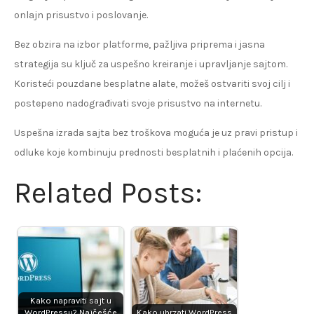
onlajn prisustvo i poslovanje.
Bez obzira na izbor platforme, pažljiva priprema i jasna
strategija su ključ za uspešno kreiranje i upravljanje sajtom.
Koristeći pouzdane besplatne alate, možeš ostvariti svoj cilj i
postepeno nadograđivati svoje prisustvo na internetu.
Uspešna izrada sajta bez troškova moguća je uz pravi pristup i
odluke koje kombinuju prednosti besplatnih i plaćenih opcija.
Related Posts:
Kako napraviti sajt u
WordPressu? Najčešće
Kako ubrzati WordPress