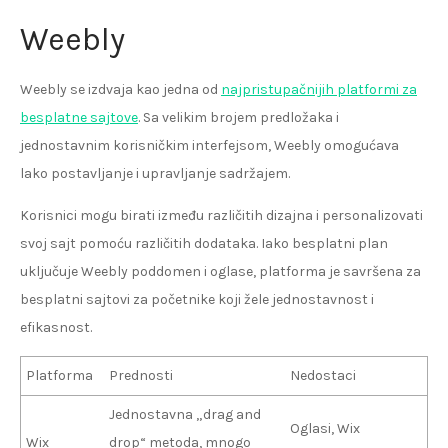
Weebly
Weebly se izdvaja kao jedna od
najpristupačnijih platformi za
besplatne sajtove
. Sa velikim brojem predložaka i
jednostavnim korisničkim interfejsom, Weebly omogućava
lako postavljanje i upravljanje sadržajem.
Korisnici mogu birati između različitih dizajna i personalizovati
svoj sajt pomoću različitih dodataka. Iako besplatni plan
uključuje Weebly poddomen i oglase, platforma je savršena za
besplatni sajtovi za početnike koji žele jednostavnost i
efikasnost.
Platforma
Prednosti
Nedostaci
Jednostavna „drag and
Oglasi, Wix
Wix
drop“ metoda, mnogo